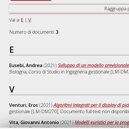
Raggruppa 
Vai a:
E
|
V
Numero di documenti:
3
.
E
Eusebi, Andrea
(2021)
Sviluppo di un modello previsionale 
Bologna, Corso di Studio in
Ingegneria gestionale [LM-DM
V
Venturi, Eros
(2021)
Algoritmi integrati per il display di pi
gestionale [LM-DM270]
, Documento full-text non disponibi
Vita, Giovanni Antonio
(2021)
Modelli euristici per la pr
Bologna, Corso di Studio in
Ingegneria gestionale [LM-DM