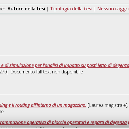
per:
Autore della tesi
|
Tipologia della tesi
|
Nessun ragg
e di simulazione per l’analisi di impatto su posti letto di degenz
270]
, Documento full-text non disponibile
cking e il routing all’interno di un magazzino.
[Laurea magistrale], 
le
ogrammazione operativa di blocchi operatori e reparti di degenza p
270]
, Documento full-text non disponibile