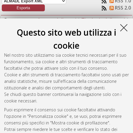
RSS 1.0
RSS 2.0
Raggruppa per:
Autore della tesi
|
Tipologia della tesi
|
Nessun raggruppamento
Questo sito web utilizza i
Numero di documenti:
1
.
cookie
Zabaglia, Francesco
(2014)
Trading internazionale di energia
Nel nostro sito utilizziamo sia cookie tecnici necessari per il suo
elettrica: Valutazione di nuove opportunita nell'area CEE.
funzionamento, sia cookie e altri strumenti di tracciamento
[Laurea magistrale], Università di Bologna, Corso di Studio in
facoltativi che potrai attivare solo con il tuo consenso.
Ingegneria gestionale [LM-DM270]
, Documento ad accesso
Cookie e altri strumenti di tracciamento facoltativi sono usati per
riservato.
analisi statistiche, misure sull'efficacia della comunicazione
istituzionale e analisi dei comportamenti degli utenti.
Questa lista e' stata generata il
Fri Aug 7 17:05:52 2026 CEST
.
Se chiudi questo banner continuerai la navigazione solo con i
cookie necessari.
Puoi esprimere il consenso sui cookie facoltativi attivando
Atom
l'opzione in "Personalizza cookie" e, se vuoi, potrai esprimere
Rss 1.0
consensi più specifici in "Mostra cookie di profilazione".
Potrai sempre rivedere le tue scelte e verificare lo stato dei
Rss 2.0