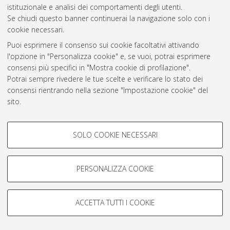
istituzionale e analisi dei comportamenti degli utenti.
Rss 1.0
Se chiudi questo banner continuerai la navigazione solo con i
Rss 2.0
cookie necessari.
Puoi esprimere il consenso sui cookie facoltativi attivando
l'opzione in "Personalizza cookie" e, se vuoi, potrai esprimere
AMS Laurea
consensi più specifici in "Mostra cookie di profilazione".
Servizio implementato e gestito da
AlmaDL
Potrai sempre rivedere le tue scelte e verificare lo stato dei
Impostazioni Cookie
consensi rientrando nella sezione "Impostazione cookie" del
Informativa sulla privacy
sito.
Condizioni d’uso del sito
Per maggiori informazioni
consulta la nostra Cookie policy
.
COOKIE DI PROFILAZIONE -
SOLO COOKIE NECESSARI
FACOLTATIVI
Si tratta di cookie utilizzati per analizzare le caratteristiche della
navigazione degli utenti, creare profili in base al loro comportamento
PERSONALIZZA COOKIE
© ALMA MATER STUDIORUM - Università di Bologna, 2007-2026.
sul sito, per analisi di marketing.
Mostra cookie di profilazione
ACCETTA TUTTI I COOKIE
Google/Youtube Video
COOKIE TECNICI - NECESSARI
Facebook