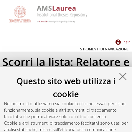
Login
STRUMENTI DI NAVIGAZIONE
Scorri la lista: Relatore e
Correlatore
Questo sito web utilizza i
Su di un livello
cookie
Seleziona un valore dall'elenco sottostante.
Nel nostro sito utilizziamo sia cookie tecnici necessari per il suo
2025
(1)
funzionamento, sia cookie e altri strumenti di tracciamento
facoltativi che potrai attivare solo con il tuo consenso.
Cookie e altri strumenti di tracciamento facoltativi sono usati per
Atom
analisi statistiche, misure sull'efficacia della comunicazione