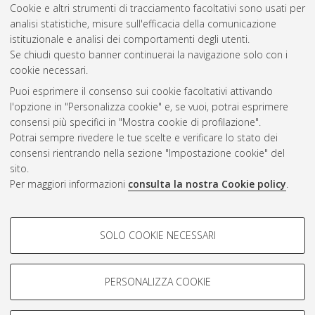
Cookie e altri strumenti di tracciamento facoltativi sono usati per
e telecomunicazioni [L-DM270] - Cesena
analisi statistiche, misure sull'efficacia della comunicazione
istituzionale e analisi dei comportamenti degli utenti.
Questa lista e' stata generata il
Fri Aug 7 05:02:13 2026 CEST
.
Se chiudi questo banner continuerai la navigazione solo con i
cookie necessari.
Puoi esprimere il consenso sui cookie facoltativi attivando
Atom
l'opzione in "Personalizza cookie" e, se vuoi, potrai esprimere
Rss 1.0
consensi più specifici in "Mostra cookie di profilazione".
Potrai sempre rivedere le tue scelte e verificare lo stato dei
Rss 2.0
consensi rientrando nella sezione "Impostazione cookie" del
sito.
Per maggiori informazioni
consulta la nostra Cookie policy
.
AMS Laurea
Servizio implementato e gestito da
AlmaDL
Impostazioni Cookie
COOKIE DI PROFILAZIONE -
SOLO COOKIE NECESSARI
Informativa sulla privacy
FACOLTATIVI
Condizioni d’uso del sito
Si tratta di cookie utilizzati per analizzare le caratteristiche della
navigazione degli utenti, creare profili in base al loro comportamento
PERSONALIZZA COOKIE
sul sito, per analisi di marketing.
Mostra cookie di profilazione