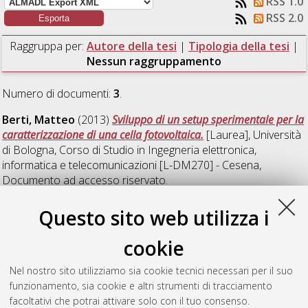
RSS 1.0
RSS 2.0
Raggruppa per:
Autore della tesi
|
Tipologia della tesi
|
Nessun raggruppamento
Numero di documenti:
3
.
Berti, Matteo
(2013)
Sviluppo di un setup sperimentale per la
caratterizzazione di una cella fotovoltaica.
[Laurea], Università
di Bologna, Corso di Studio in
Ingegneria elettronica,
informatica e telecomunicazioni [L-DM270] - Cesena
,
Documento ad accesso riservato.
Leone, Stefano
(2013)
Setup sperimentale per l'analisi di
Questo sito web utilizza i
rumore in dispositivi MOSFET di potenza.
[Laurea], Università
di Bologna, Corso di Studio in
Ingegneria elettronica e delle
cookie
telecomunicazioni [L-DM509] - Cesena
Nel nostro sito utilizziamo sia cookie tecnici necessari per il suo
Valmori, Filippo
(2013)
Misure di rumore flicker e affidabilita
funzionamento, sia cookie e altri strumenti di tracciamento
nei dispositivi mosfet di potenza.
[Laurea], Università di
facoltativi che potrai attivare solo con il tuo consenso.
Bologna, Corso di Studio in
Ingegneria elettronica, informatica