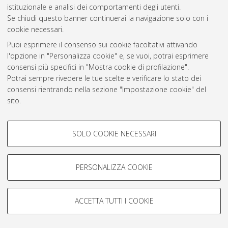
Atom
istituzionale e analisi dei comportamenti degli utenti.
Se chiudi questo banner continuerai la navigazione solo con i
Rss 1.0
cookie necessari.
Rss 2.0
Puoi esprimere il consenso sui cookie facoltativi attivando
l'opzione in "Personalizza cookie" e, se vuoi, potrai esprimere
consensi più specifici in "Mostra cookie di profilazione".
AMS Laurea
Potrai sempre rivedere le tue scelte e verificare lo stato dei
Servizio implementato e gestito da
AlmaDL
consensi rientrando nella sezione "Impostazione cookie" del
Impostazioni Cookie
sito.
Informativa sulla privacy
Per maggiori informazioni
consulta la nostra Cookie policy
.
Condizioni d’uso del sito
COOKIE DI PROFILAZIONE -
SOLO COOKIE NECESSARI
FACOLTATIVI
Si tratta di cookie utilizzati per analizzare le caratteristiche della
navigazione degli utenti, creare profili in base al loro comportamento
PERSONALIZZA COOKIE
sul sito, per analisi di marketing.
© ALMA MATER STUDIORUM - Università di Bologna, 2007-2026.
Mostra cookie di profilazione
ACCETTA TUTTI I COOKIE
Google/Youtube Video
COOKIE TECNICI - NECESSARI
Facebook