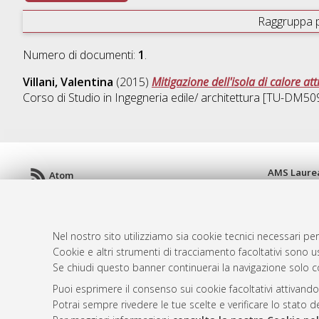
Raggruppa 
Numero di documenti:
1
.
Villani, Valentina
(2015)
Mitigazione dell'isola di calore att
Corso di Studio in
Ingegneria edile/ architettura [TU-DM50
AMS Laure
Atom
Servizio i
Rss 1.0
Impostazio
Rss 2.0
Informativa
Nel nostro sito utilizziamo sia cookie tecnici necessari per
Condizioni 
Cookie e altri strumenti di tracciamento facoltativi sono us
Se chiudi questo banner continuerai la navigazione solo c
Puoi esprimere il consenso sui cookie facoltativi attivando
© ALMA MATER STUDIORUM - Università d
Potrai sempre rivedere le tue scelte e verificare lo stato 