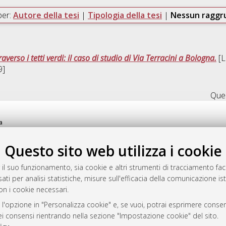
per:
Autore della tesi
|
Tipologia della tesi
|
Nessun ragg
raverso i tetti verdi: il caso di studio di Via Terracini a Bologna.
[L
9]
Ques
a
mplementato e gestito da
AlmaDL
Questo sito web utilizza i cookie
ni Cookie
 sulla privacy
 il suo funzionamento, sia cookie e altri strumenti di tracciamento faco
d’uso del sito
ati per analisi statistiche, misure sull'efficacia della comunicazione is
on i cookie necessari.
 l'opzione in "Personalizza cookie" e, se vuoi, potrai esprimere consens
i Bologna, 2007-2026.
dei consensi rientrando nella sezione "Impostazione cookie" del sito.