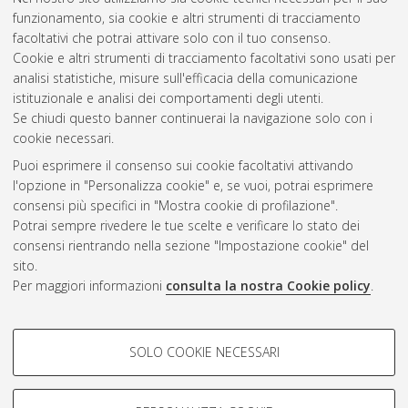
del materiale adsorbente e sviluppo del processo.
[Laurea
funzionamento, sia cookie e altri strumenti di tracciamento
magistrale], Università di Bologna, Corso di Studio in
Chimica
facoltativi che potrai attivare solo con il tuo consenso.
industriale [LM-DM270]
Cookie e altri strumenti di tracciamento facoltativi sono usati per
analisi statistiche, misure sull'efficacia della comunicazione
Questa lista e' stata generata il
Sun Aug 9 14:00:17 2026
istituzionale e analisi dei comportamenti degli utenti.
CEST
.
Se chiudi questo banner continuerai la navigazione solo con i
cookie necessari.
Puoi esprimere il consenso sui cookie facoltativi attivando
Atom
l'opzione in "Personalizza cookie" e, se vuoi, potrai esprimere
Rss 1.0
consensi più specifici in "Mostra cookie di profilazione".
Potrai sempre rivedere le tue scelte e verificare lo stato dei
Rss 2.0
consensi rientrando nella sezione "Impostazione cookie" del
sito.
Per maggiori informazioni
consulta la nostra Cookie policy
.
AMS Laurea
Servizio implementato e gestito da
AlmaDL
Impostazioni Cookie
COOKIE DI PROFILAZIONE -
SOLO COOKIE NECESSARI
Informativa sulla privacy
FACOLTATIVI
Condizioni d’uso del sito
Si tratta di cookie utilizzati per analizzare le caratteristiche della