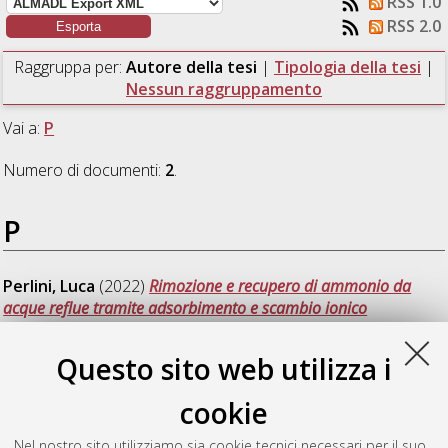
RSS 1.0
RSS 2.0
Raggruppa per:
Autore della tesi
|
Tipologia della tesi
|
Nessun raggruppamento
Vai a:
P
Numero di documenti:
2
.
P
Perlini, Luca
(2022)
Rimozione e recupero di ammonio da
acque reflue tramite adsorbimento e scambio ionico
utilizzando materiali innovativi.
[Laurea magistrale], Università
di Bologna, Corso di Studio in
Ingegneria chimica e di
Questo sito web utilizza i
processo [LM-DM270]
, Documento full-text non disponibile
cookie
Pierini, Alessia
(2022)
Recupero di fosfati da acque reflue
municipali mediante adsorbimento e scambio ionico: sintesi
Nel nostro sito utilizziamo sia cookie tecnici necessari per il suo