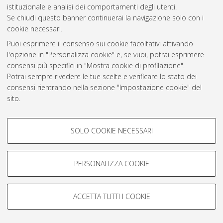
istituzionale e analisi dei comportamenti degli utenti.
Rss 1.0
Se chiudi questo banner continuerai la navigazione solo con i
Rss 2.0
cookie necessari.
Puoi esprimere il consenso sui cookie facoltativi attivando
l'opzione in "Personalizza cookie" e, se vuoi, potrai esprimere
AMS Laurea
consensi più specifici in "Mostra cookie di profilazione".
Servizio implementato e gestito da
AlmaDL
Potrai sempre rivedere le tue scelte e verificare lo stato dei
Impostazioni Cookie
consensi rientrando nella sezione "Impostazione cookie" del
Informativa sulla privacy
sito.
Condizioni d’uso del sito
Per maggiori informazioni
consulta la nostra Cookie policy
.
COOKIE DI PROFILAZIONE -
SOLO COOKIE NECESSARI
FACOLTATIVI
Si tratta di cookie utilizzati per analizzare le caratteristiche della
navigazione degli utenti, creare profili in base al loro comportamento
PERSONALIZZA COOKIE
© ALMA MATER STUDIORUM - Università di Bologna, 2007-2026.
sul sito, per analisi di marketing.
Mostra cookie di profilazione
ACCETTA TUTTI I COOKIE
Google/Youtube Video
COOKIE TECNICI - NECESSARI
Facebook