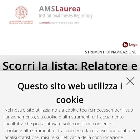
Login
STRUMENTI DI NAVIGAZIONE
Scorri la lista: Relatore e
Correlatore
Questo sito web utilizza i
Su di un livello
cookie
Seleziona un valore dall'elenco sottostante.
Nel nostro sito utilizziamo sia cookie tecnici necessari per il suo
2022
(1)
funzionamento, sia cookie e altri strumenti di tracciamento
facoltativi che potrai attivare solo con il tuo consenso.
Cookie e altri strumenti di tracciamento facoltativi sono usati per
Atom
analisi statistiche, misure sull'efficacia della comunicazione