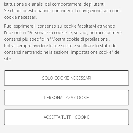
istituzionale e analisi dei comportamenti degli utenti.
Rss 1.0
Se chiudi questo banner continuerai la navigazione solo con i
Rss 2.0
cookie necessari.
Puoi esprimere il consenso sui cookie facoltativi attivando
l'opzione in "Personalizza cookie" e, se vuoi, potrai esprimere
AMS Laurea
consensi più specifici in "Mostra cookie di profilazione".
Servizio implementato e gestito da
AlmaDL
Potrai sempre rivedere le tue scelte e verificare lo stato dei
Impostazioni Cookie
consensi rientrando nella sezione "Impostazione cookie" del
Informativa sulla privacy
sito.
Condizioni d’uso del sito
Per maggiori informazioni
consulta la nostra Cookie policy
.
COOKIE DI PROFILAZIONE -
SOLO COOKIE NECESSARI
FACOLTATIVI
Si tratta di cookie utilizzati per analizzare le caratteristiche della
navigazione degli utenti, creare profili in base al loro comportamento
PERSONALIZZA COOKIE
© ALMA MATER STUDIORUM - Università di Bologna, 2007-2026.
sul sito, per analisi di marketing.
Mostra cookie di profilazione
ACCETTA TUTTI I COOKIE
Google/Youtube Video
COOKIE TECNICI - NECESSARI
Facebook