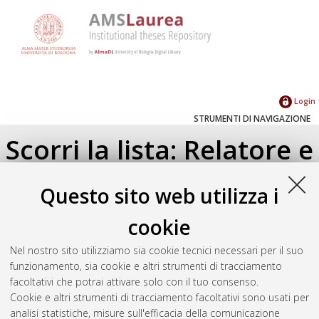
Login
STRUMENTI DI NAVIGAZIONE
Scorri la lista: Relatore e
Correlatore
Questo sito web utilizza i
Su di un livello
cookie
Seleziona un valore dall'elenco sottostante.
Nel nostro sito utilizziamo sia cookie tecnici necessari per il suo
2025
(1)
funzionamento, sia cookie e altri strumenti di tracciamento
facoltativi che potrai attivare solo con il tuo consenso.
Cookie e altri strumenti di tracciamento facoltativi sono usati per
Atom
analisi statistiche, misure sull'efficacia della comunicazione