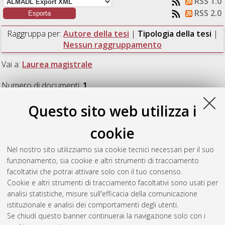
RSS 1.0
RSS 2.0
Raggruppa per:
Autore della tesi
|
Tipologia della tesi
|
Nessun raggruppamento
Vai a:
Laurea magistrale
Numero di documenti:
1
.
Questo sito web utilizza i
Laurea magistrale
cookie
Ferrante, Gaetano
(2021)
Numerical simulation of magma
Nel nostro sito utilizziamo sia cookie tecnici necessari per il suo
pathways and vent distribution in rifts from the early stages to
funzionamento, sia cookie e altri strumenti di tracciamento
maturity.
[Laurea magistrale], Università di Bologna, Corso di
facoltativi che potrai attivare solo con il tuo consenso.
Studio in
Fisica del sistema terra [LM-DM270]
Cookie e altri strumenti di tracciamento facoltativi sono usati per
analisi statistiche, misure sull'efficacia della comunicazione
Questa lista e' stata generata il
Mon Aug 10 21:19:49 2026
istituzionale e analisi dei comportamenti degli utenti.
CEST
.
Se chiudi questo banner continuerai la navigazione solo con i