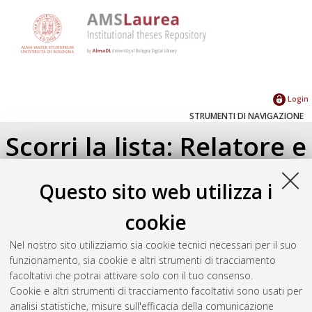
Login
STRUMENTI DI NAVIGAZIONE
Scorri la lista: Relatore e
Correlatore
Questo sito web utilizza i
Su di un livello
cookie
Seleziona un valore dall'elenco sottostante.
Nel nostro sito utilizziamo sia cookie tecnici necessari per il suo
2011
(1)
funzionamento, sia cookie e altri strumenti di tracciamento
facoltativi che potrai attivare solo con il tuo consenso.
Cookie e altri strumenti di tracciamento facoltativi sono usati per
Atom
analisi statistiche, misure sull'efficacia della comunicazione