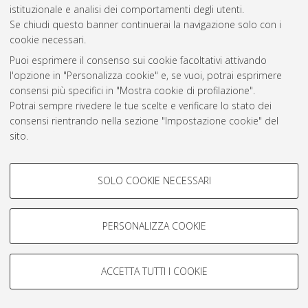
istituzionale e analisi dei comportamenti degli utenti.
Rss 1.0
Se chiudi questo banner continuerai la navigazione solo con i
Rss 2.0
cookie necessari.
Puoi esprimere il consenso sui cookie facoltativi attivando
l'opzione in "Personalizza cookie" e, se vuoi, potrai esprimere
AMS Laurea
consensi più specifici in "Mostra cookie di profilazione".
Servizio implementato e gestito da
AlmaDL
Potrai sempre rivedere le tue scelte e verificare lo stato dei
Impostazioni Cookie
consensi rientrando nella sezione "Impostazione cookie" del
Informativa sulla privacy
sito.
Condizioni d’uso del sito
Per maggiori informazioni
consulta la nostra Cookie policy
.
COOKIE DI PROFILAZIONE -
SOLO COOKIE NECESSARI
FACOLTATIVI
Si tratta di cookie utilizzati per analizzare le caratteristiche della
navigazione degli utenti, creare profili in base al loro comportamento
PERSONALIZZA COOKIE
© ALMA MATER STUDIORUM - Università di Bologna, 2007-2026.
sul sito, per analisi di marketing.
Mostra cookie di profilazione
ACCETTA TUTTI I COOKIE
Google/Youtube Video
COOKIE TECNICI - NECESSARI
Facebook