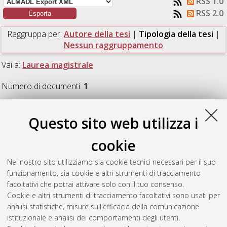
RSS 1.0
RSS 2.0
Raggruppa per:
Autore della tesi
|
Tipologia della tesi
|
Nessun raggruppamento
Vai a:
Laurea magistrale
Numero di documenti:
1
.
Laurea magistrale
Questo sito web utilizza i
cookie
Mattei, Alessia
(2019)
Analisi dei costi di manutenzione per
una linea di impacchettamento siringhe. Il caso Marchesini
Nel nostro sito utilizziamo sia cookie tecnici necessari per il suo
Group.
[Laurea magistrale], Università di Bologna, Corso di
funzionamento, sia cookie e altri strumenti di tracciamento
Studio in
Ingegneria gestionale [LM-DM270]
, Documento full-
facoltativi che potrai attivare solo con il tuo consenso.
text non disponibile
Cookie e altri strumenti di tracciamento facoltativi sono usati per
analisi statistiche, misure sull'efficacia della comunicazione
Questa lista e' stata generata il
Sat Aug 8 18:32:33 2026
istituzionale e analisi dei comportamenti degli utenti.
CEST
.