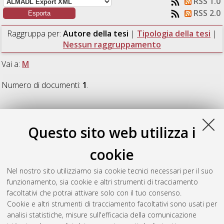
RSS 1.0
RSS 2.0
Raggruppa per:
Autore della tesi
|
Tipologia della tesi
|
Nessun raggruppamento
Vai a:
M
Numero di documenti:
1
.
M
Questo sito web utilizza i
Metalli, Andrea
(2016)
Additive manufacturing: studio delle
cookie
non conformità geometriche e dimensionali in componenti
realizzati mediante tecnica fused deposition modelling.
Nel nostro sito utilizziamo sia cookie tecnici necessari per il suo
[Laurea], Università di Bologna, Corso di Studio in
Ingegneria
funzionamento, sia cookie e altri strumenti di tracciamento
aerospaziale [L-DM270] - Forli'
, Documento ad accesso
facoltativi che potrai attivare solo con il tuo consenso.
riservato.
Cookie e altri strumenti di tracciamento facoltativi sono usati per
analisi statistiche, misure sull'efficacia della comunicazione
Questa lista e' stata generata il
Sun Aug 9 04:16:09 2026