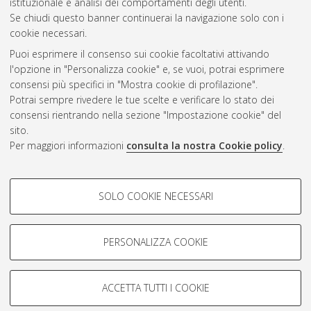
istituzionale e analisi dei comportamenti degli utenti.
CEST
.
Se chiudi questo banner continuerai la navigazione solo con i
cookie necessari.
Puoi esprimere il consenso sui cookie facoltativi attivando
Atom
l'opzione in "Personalizza cookie" e, se vuoi, potrai esprimere
Rss 1.0
consensi più specifici in "Mostra cookie di profilazione".
Potrai sempre rivedere le tue scelte e verificare lo stato dei
Rss 2.0
consensi rientrando nella sezione "Impostazione cookie" del
sito.
Per maggiori informazioni
consulta la nostra Cookie policy
.
AMS Laurea
Servizio implementato e gestito da
AlmaDL
Impostazioni Cookie
COOKIE DI PROFILAZIONE -
SOLO COOKIE NECESSARI
Informativa sulla privacy
FACOLTATIVI
Condizioni d’uso del sito
Si tratta di cookie utilizzati per analizzare le caratteristiche della
navigazione degli utenti, creare profili in base al loro comportamento
PERSONALIZZA COOKIE
sul sito, per analisi di marketing.
Mostra cookie di profilazione
ACCETTA TUTTI I COOKIE
Google/Youtube Video
© ALMA MATER STUDIORUM - Università di Bologna, 2007-2026.
COOKIE TECNICI - NECESSARI