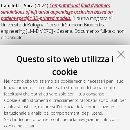
Camiletti, Sara
(2024)
Computational fluid dynamics
simulations of left atrial appendage occlusion based on
patient-specific 3D-printed models.
[Laurea magistrale],
Università di Bologna, Corso di Studio in
Biomedical
engineering [LM-DM270] - Cesena
, Documento full-text non
disponibile
S
Questo sito web utilizza i
cookie
Sajedi, Sogand
(2024)
Testing viability of cells grown in vitro
onboard customized electrospun membranes intended for
Nel nostro sito utilizziamo sia cookie tecnici necessari per il suo
tissue engineering applications.
[Laurea magistrale], Università
funzionamento, sia cookie e altri strumenti di tracciamento
di Bologna, Corso di Studio in
Biomedical engineering [LM-
facoltativi che potrai attivare solo con il tuo consenso.
DM270] - Cesena
, Documento ad accesso riservato.
Cookie e altri strumenti di tracciamento facoltativi sono usati per
analisi statistiche, misure sull'efficacia della comunicazione
Questa lista e' stata generata il
Sat Aug 8 01:35:49 2026
istituzionale e analisi dei comportamenti degli utenti.
CEST
.
Se chiudi questo banner continuerai la navigazione solo con i
cookie necessari.