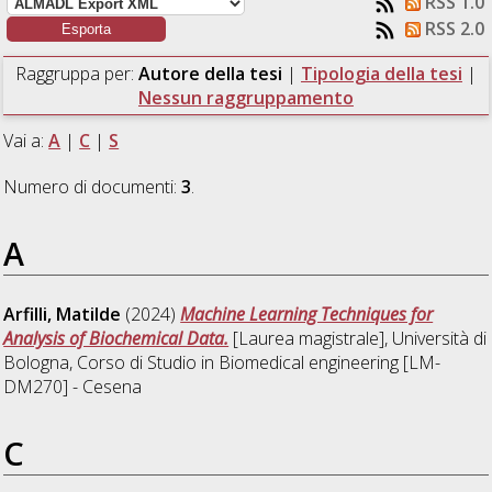
RSS 1.0
RSS 2.0
Raggruppa per:
Autore della tesi
|
Tipologia della tesi
|
Nessun raggruppamento
Vai a:
A
|
C
|
S
Numero di documenti:
3
.
A
Arfilli, Matilde
(2024)
Machine Learning Techniques for
Analysis of Biochemical Data.
[Laurea magistrale], Università di
Bologna, Corso di Studio in
Biomedical engineering [LM-
DM270] - Cesena
C