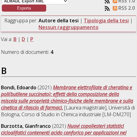
RSS 1.0
RSS 2.0
Raggruppa per:
Autore della tesi
|
Tipologia della tesi
|
Nessun raggruppamento
Vai a:
B
|
D
|
P
Numero di documenti:
4
.
B
Bondi, Edoardo
(2021)
Membrane elettrofilate di cheratina e
poli(butilene succinato): effetti della composizione della
miscela sulle proprietà chimico-fisiche delle membrane e sulla
cinetica di rilascio di farmaci.
[Laurea magistrale], Università di
Bologna, Corso di Studio in
Chimica industriale [LM-DM270]
Burzotta, Gianfranco
(2021)
Nuovi copoliesteri statistici
cicloalifatici contenenti acido canforico per applicazioni nel