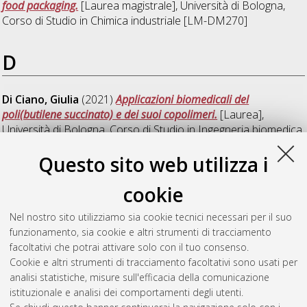
food packaging.
[Laurea magistrale], Università di Bologna,
Corso di Studio in
Chimica industriale [LM-DM270]
D
Di Ciano, Giulia
(2021)
Applicazioni biomedicali del
poli(butilene succinato) e dei suoi copolimeri.
[Laurea],
Università di Bologna, Corso di Studio in
Ingegneria biomedica
[L-DM270] - Cesena
Questo sito web utilizza i
P
cookie
Nel nostro sito utilizziamo sia cookie tecnici necessari per il suo
Paese, Maria Chiara
(2021)
micro e nano sistemi per il
funzionamento, sia cookie e altri strumenti di tracciamento
rilascio controllato di farmaci.
[Laurea], Università di Bologna,
facoltativi che potrai attivare solo con il tuo consenso.
Corso di Studio in
Ingegneria biomedica [L-DM270] - Cesena
Cookie e altri strumenti di tracciamento facoltativi sono usati per
analisi statistiche, misure sull'efficacia della comunicazione
Questa lista e' stata generata il
Mon Aug 10 05:39:04 2026
istituzionale e analisi dei comportamenti degli utenti.
CEST
.