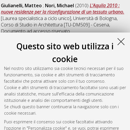
Giulianelli, Matteo
;
Nori, Michael
(2010)
L'Aquila 2010 :
nuove residenze per la riconfigurazione di un tessuto urbano.
[Laurea specialistica a ciclo unico], Università di Bologna,
Corso di Studio in
Architettura [TU-DM509] - Cesena
,
Documento ad accesso riservato.
Questo sito web utilizza i
Z
cookie
Zanarini, Alessandro
(2010)
Ricostruire L'Aquila: edifici
Nel nostro sito utilizziamo sia cookie tecnici necessari per il suo
residenziali nel verde.
[NON SPECIFICATO], Università di
funzionamento, sia cookie e altri strumenti di tracciamento
Bologna, Corso di Studio in
NON SPECIFICATO
, Documento
facoltativi che potrai attivare solo con il tuo consenso.
ad accesso riservato.
Cookie e altri strumenti di tracciamento facoltativi sono usati per
analisi statistiche, misure sull'efficacia della comunicazione
Questa lista e' stata generata il
Sat Aug 8 17:40:57 2026
istituzionale e analisi dei comportamenti degli utenti.
CEST
.
Se chiudi questo banner continuerai la navigazione solo con i
cookie necessari.
Puoi esprimere il consenso sui cookie facoltativi attivando
Atom
l'opzione in "Personalizza cookie" e, se vuoi, potrai esprimere