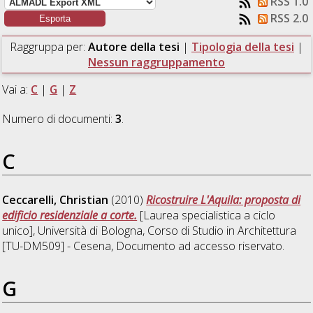
RSS 1.0
RSS 2.0
Raggruppa per:
Autore della tesi
|
Tipologia della tesi
|
Nessun raggruppamento
Vai a:
C
|
G
|
Z
Numero di documenti:
3
.
C
Ceccarelli, Christian
(2010)
Ricostruire L'Aquila: proposta di
edificio residenziale a corte.
[Laurea specialistica a ciclo
unico], Università di Bologna, Corso di Studio in
Architettura
[TU-DM509] - Cesena
, Documento ad accesso riservato.
G