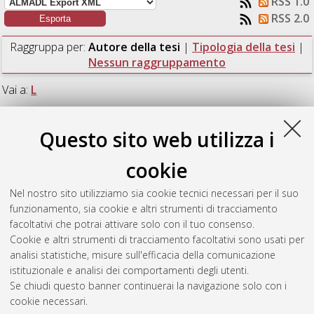
RSS 1.0
RSS 2.0
Raggruppa per:
Autore della tesi
|
Tipologia della tesi
|
Nessun raggruppamento
Vai a:
L
Numero di documenti:
1
.
Questo sito web utilizza i
L
cookie
Nel nostro sito utilizziamo sia cookie tecnici necessari per il suo
Lo Cuoco, Alessandro
(2021)
Una simulazione di N-corpi a
funzionamento, sia cookie e altri strumenti di tracciamento
lungo raggio sugli effetti di carica spaziale in un fascio di
facoltativi che potrai attivare solo con il tuo consenso.
particelle.
[Laurea], Università di Bologna, Corso di Studio in
Cookie e altri strumenti di tracciamento facoltativi sono usati per
Fisica [L-DM270]
, Documento full-text non disponibile
analisi statistiche, misure sull'efficacia della comunicazione
istituzionale e analisi dei comportamenti degli utenti.
Questa lista e' stata generata il
Fri Aug 7 19:59:12 2026 CEST
.
Se chiudi questo banner continuerai la navigazione solo con i
cookie necessari.