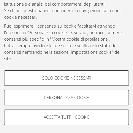
istituzionale e analisi dei comportamenti degli utenti.
Se chiudi questo banner continuerai la navigazione solo con i
Atom
cookie necessari.
Rss 1.0
Puoi esprimere il consenso sui cookie facoltativi attivando
l'opzione in "Personalizza cookie" e, se vuoi, potrai esprimere
Rss 2.0
consensi più specifici in "Mostra cookie di profilazione".
Potrai sempre rivedere le tue scelte e verificare lo stato dei
consensi rientrando nella sezione "Impostazione cookie" del
AMS Laurea
sito.
Servizio implementato e gestito da
AlmaDL
Per maggiori informazioni
consulta la nostra Cookie policy
.
Impostazioni Cookie
COOKIE DI PROFILAZIONE -
Informativa sulla privacy
SOLO COOKIE NECESSARI
FACOLTATIVI
Condizioni d’uso del sito
Si tratta di cookie utilizzati per analizzare le caratteristiche della
navigazione degli utenti, creare profili in base al loro comportamento
PERSONALIZZA COOKIE
sul sito, per analisi di marketing.
Mostra cookie di profilazione
ACCETTA TUTTI I COOKIE
© ALMA MATER STUDIORUM - Università di Bologna, 2007-2026.
Google/Youtube Video
COOKIE TECNICI - NECESSARI
Facebook