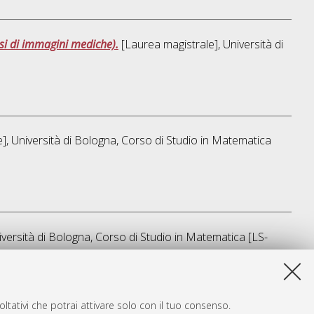
isi di immagini mediche).
[Laurea magistrale], Università di
], Università di Bologna, Corso di Studio in
Matematica
iversità di Bologna, Corso di Studio in
Matematica [LS-
sta lista e' stata generata il
Fri Aug 7 15:33:17 2026 CEST
.
ltativi che potrai attivare solo con il tuo consenso.