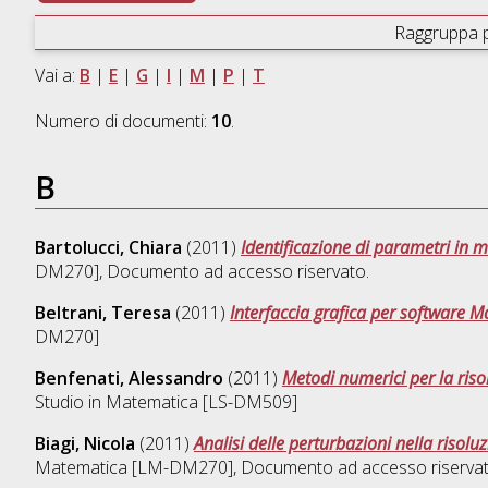
Raggruppa 
Vai a:
B
|
E
|
G
|
I
|
M
|
P
|
T
Numero di documenti:
10
.
B
Bartolucci, Chiara
(2011)
Identificazione di parametri in m
DM270]
, Documento ad accesso riservato.
Beltrani, Teresa
(2011)
Interfaccia grafica per software M
DM270]
Benfenati, Alessandro
(2011)
Metodi numerici per la ris
Studio in
Matematica [LS-DM509]
Biagi, Nicola
(2011)
Analisi delle perturbazioni nella risol
Matematica [LM-DM270]
, Documento ad accesso riservat