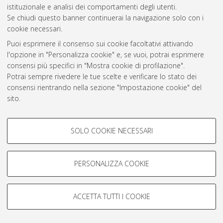
istituzionale e analisi dei comportamenti degli utenti.
Rss 1.0
Se chiudi questo banner continuerai la navigazione solo con i
Rss 2.0
cookie necessari.
Puoi esprimere il consenso sui cookie facoltativi attivando
l'opzione in "Personalizza cookie" e, se vuoi, potrai esprimere
AMS Laurea
consensi più specifici in "Mostra cookie di profilazione".
Servizio implementato e gestito da
AlmaDL
Potrai sempre rivedere le tue scelte e verificare lo stato dei
Impostazioni Cookie
consensi rientrando nella sezione "Impostazione cookie" del
Informativa sulla privacy
sito.
Condizioni d’uso del sito
Per maggiori informazioni
consulta la nostra Cookie policy
.
COOKIE DI PROFILAZIONE -
SOLO COOKIE NECESSARI
FACOLTATIVI
Si tratta di cookie utilizzati per analizzare le caratteristiche della
navigazione degli utenti, creare profili in base al loro comportamento
PERSONALIZZA COOKIE
© ALMA MATER STUDIORUM - Università di Bologna, 2007-2026.
sul sito, per analisi di marketing.
Mostra cookie di profilazione
ACCETTA TUTTI I COOKIE
Google/Youtube Video
COOKIE TECNICI - NECESSARI
Facebook