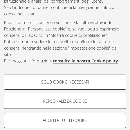
istituzionale e analisi dei comportamenti degli utenti.
CEST
.
Se chiudi questo banner continuerai la navigazione solo con i
cookie necessari.
Puoi esprimere il consenso sui cookie facoltativi attivando
Atom
l'opzione in "Personalizza cookie" e, se vuoi, potrai esprimere
Rss 1.0
consensi più specifici in "Mostra cookie di profilazione".
Potrai sempre rivedere le tue scelte e verificare lo stato dei
Rss 2.0
consensi rientrando nella sezione "Impostazione cookie" del
sito.
Per maggiori informazioni
consulta la nostra Cookie policy
.
AMS Laurea
Servizio implementato e gestito da
AlmaDL
Impostazioni Cookie
COOKIE DI PROFILAZIONE -
SOLO COOKIE NECESSARI
Informativa sulla privacy
FACOLTATIVI
Condizioni d’uso del sito
Si tratta di cookie utilizzati per analizzare le caratteristiche della
navigazione degli utenti, creare profili in base al loro comportamento
PERSONALIZZA COOKIE
sul sito, per analisi di marketing.
Mostra cookie di profilazione
ACCETTA TUTTI I COOKIE
Google/Youtube Video
© ALMA MATER STUDIORUM - Università di Bologna, 2007-2026.
COOKIE TECNICI - NECESSARI