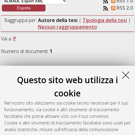
RSS 1.0
RSS 2.0
Raggruppa per:
Autore della tesi
|
Tipologia della tesi
|
Nessun raggruppamento
Vai a:
P
Numero di documenti:
1
.
P
Questo sito web utilizza i
Parker, Abdul Basit
(2021)
Design Approaches for Reliable
cookie
Fully Integrated Voltage Regulators of High Performance
Microprocessors for Highly Autonomous Systems.
[Laurea
Nel nostro sito utilizziamo sia cookie tecnici necessari per il suo
magistrale], Università di Bologna, Corso di Studio in
funzionamento, sia cookie e altri strumenti di tracciamento
Ingegneria elettronica [LM-DM270]
, Documento ad accesso
facoltativi che potrai attivare solo con il tuo consenso.
riservato.
Cookie e altri strumenti di tracciamento facoltativi sono usati per
analisi statistiche, misure sull'efficacia della comunicazione
Questa lista e' stata generata il
Thu Aug 6 23:56:02 2026