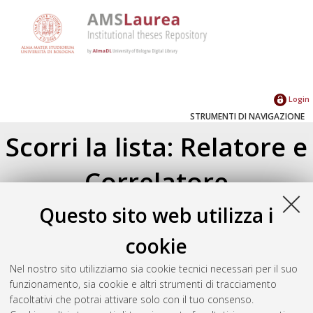
Login
STRUMENTI DI NAVIGAZIONE
Scorri la lista: Relatore e
Correlatore
Questo sito web utilizza i
Su di un livello
Seleziona un valore dall'elenco sottostante.
cookie
2025
(1)
2023
(2)
Nel nostro sito utilizziamo sia cookie tecnici necessari per il suo
2022
(1)
funzionamento, sia cookie e altri strumenti di tracciamento
2021
(2)
facoltativi che potrai attivare solo con il tuo consenso.