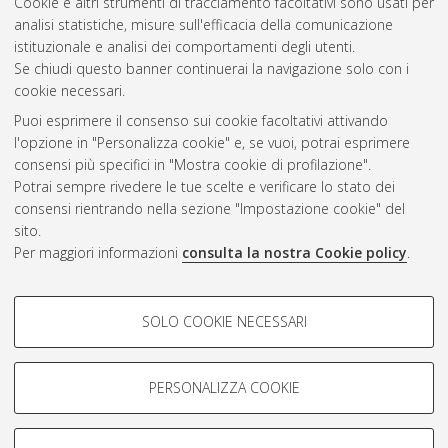
2019
(1)
Cookie e altri strumenti di tracciamento facoltativi sono usati per
2016
(1)
analisi statistiche, misure sull'efficacia della comunicazione
2012
(1)
istituzionale e analisi dei comportamenti degli utenti.
Se chiudi questo banner continuerai la navigazione solo con i
cookie necessari.
Atom
Puoi esprimere il consenso sui cookie facoltativi attivando
l'opzione in "Personalizza cookie" e, se vuoi, potrai esprimere
Rss 1.0
consensi più specifici in "Mostra cookie di profilazione".
Potrai sempre rivedere le tue scelte e verificare lo stato dei
Rss 2.0
consensi rientrando nella sezione "Impostazione cookie" del
sito.
AMS Laurea
Per maggiori informazioni
consulta la nostra Cookie policy
.
Servizio implementato e gestito da
AlmaDL
Impostazioni Cookie
COOKIE DI PROFILAZIONE -
SOLO COOKIE NECESSARI
Informativa sulla privacy
FACOLTATIVI
Condizioni d’uso del sito
Si tratta di cookie utilizzati per analizzare le caratteristiche della
navigazione degli utenti, creare profili in base al loro comportamento
PERSONALIZZA COOKIE
sul sito, per analisi di marketing.
Mostra cookie di profilazione