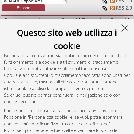
RSS 1.0
RSS 2.0
Raggruppa per:
Autore della tesi
|
Tipologia della tesi
|
Nessun raggruppamento
Questo sito web utilizza i
Numero di documenti:
1
.
cookie
Rondini, Tommaso
(2022)
Caratterizzazione in camera
Nel nostro sito utilizziamo sia cookie tecnici necessari per il suo
climatica dei rivelatori a scintillazione in corso di installazione
funzionamento, sia cookie e altri strumenti di tracciamento
a M.te Cimone per l’esperimento Gamma-Flash.
[Laurea],
facoltativi che potrai attivare solo con il tuo consenso.
Università di Bologna, Corso di Studio in
Fisica [L-DM270]
Cookie e altri strumenti di tracciamento facoltativi sono usati per
analisi statistiche, misure sull'efficacia della comunicazione
Questa lista e' stata generata il
Sun Aug 9 07:50:38 2026
istituzionale e analisi dei comportamenti degli utenti.
CEST
.
Se chiudi questo banner continuerai la navigazione solo con i
cookie necessari.
Puoi esprimere il consenso sui cookie facoltativi attivando
Atom
l'opzione in "Personalizza cookie" e, se vuoi, potrai esprimere
Rss 1.0
consensi più specifici in "Mostra cookie di profilazione".
Potrai sempre rivedere le tue scelte e verificare lo stato dei
Rss 2.0