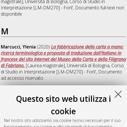
magistrale], Università di Bologna, Corso di Studio in
Interpretazione [LM-DM270] - Forli'
, Documento full-text non
disponibile
M
Marcucci, Ylenia
(2020)
La fabbricazione della carta a mano:
ricerca terminologica e proposta di traduzione dall'italiano in
francese del sito Internet del Museo della Carta e della Filigrana
di Fabriano.
[Laurea magistrale], Università di Bologna, Corso
di Studio in
Interpretazione [LM-DM270] - Forli'
, Documento
ad accesso riservato.
Z
Questo sito web utilizza i
cookie
Zocca, Elisa
(2020)
La traduzione al servizio
dell'internazionalizzazione d'impresa: un'esperienza presso
Nel nostro sito utilizziamo sia cookie tecnici necessari per il suo
l'azienda Agriflex s.r.l.
[Laurea magistrale], Università di
funzionamento, sia cookie e altri strumenti di tracciamento