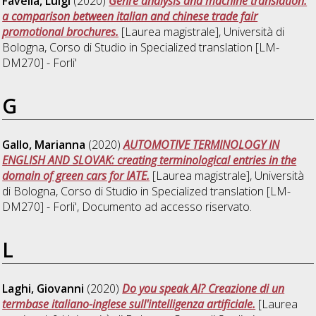
Favella, Luigi
(2020)
Genre analysis and machine translation:
a comparison between italian and chinese trade fair
promotional brochures.
[Laurea magistrale], Università di
Bologna, Corso di Studio in
Specialized translation [LM-
DM270] - Forli'
G
Gallo, Marianna
(2020)
AUTOMOTIVE TERMINOLOGY IN
ENGLISH AND SLOVAK: creating terminological entries in the
domain of green cars for IATE.
[Laurea magistrale], Università
di Bologna, Corso di Studio in
Specialized translation [LM-
DM270] - Forli'
, Documento ad accesso riservato.
L
Laghi, Giovanni
(2020)
Do you speak AI? Creazione di un
termbase italiano-inglese sull'intelligenza artificiale.
[Laurea