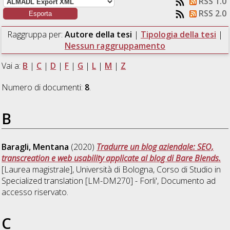
RSS 1.0
RSS 2.0
Raggruppa per:
Autore della tesi
|
Tipologia della tesi
|
Nessun raggruppamento
Vai a:
B
|
C
|
D
|
F
|
G
|
L
|
M
|
Z
Numero di documenti:
8
.
B
Baragli, Mentana
(2020)
Tradurre un blog aziendale: SEO,
transcreation e web usability applicate al blog di Bare Blends.
[Laurea magistrale], Università di Bologna, Corso di Studio in
Specialized translation [LM-DM270] - Forli'
, Documento ad
accesso riservato.
C