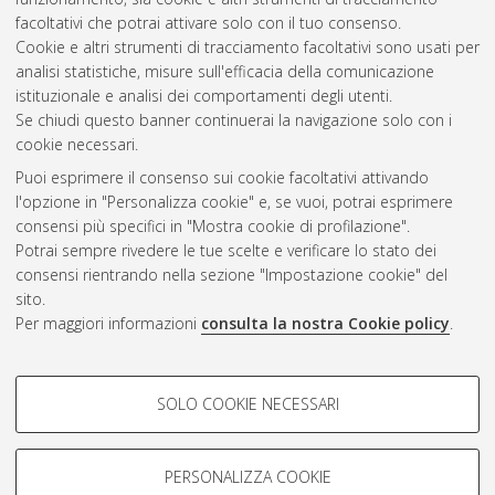
Bologna, Corso di Studio in
Specialized translation [LM-
facoltativi che potrai attivare solo con il tuo consenso.
DM270] - Forli'
, Documento full-text non disponibile
Cookie e altri strumenti di tracciamento facoltativi sono usati per
analisi statistiche, misure sull'efficacia della comunicazione
Questa lista e' stata generata il
Sat Aug 8 06:57:06 2026
istituzionale e analisi dei comportamenti degli utenti.
CEST
.
Se chiudi questo banner continuerai la navigazione solo con i
cookie necessari.
Puoi esprimere il consenso sui cookie facoltativi attivando
Atom
l'opzione in "Personalizza cookie" e, se vuoi, potrai esprimere
Rss 1.0
consensi più specifici in "Mostra cookie di profilazione".
Potrai sempre rivedere le tue scelte e verificare lo stato dei
Rss 2.0
consensi rientrando nella sezione "Impostazione cookie" del
sito.
Per maggiori informazioni
consulta la nostra Cookie policy
.
AMS Laurea
Servizio implementato e gestito da
AlmaDL
Impostazioni Cookie
COOKIE DI PROFILAZIONE -
SOLO COOKIE NECESSARI
Informativa sulla privacy
FACOLTATIVI
Condizioni d’uso del sito
Si tratta di cookie utilizzati per analizzare le caratteristiche della
navigazione degli utenti, creare profili in base al loro comportamento
PERSONALIZZA COOKIE
sul sito, per analisi di marketing.