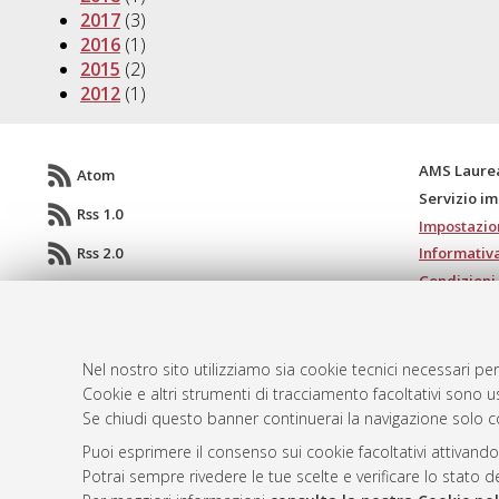
2017
(3)
2016
(1)
2015
(2)
2012
(1)
AMS Laure
Atom
Servizio i
Rss 1.0
Impostazio
Rss 2.0
Informativa
Condizioni 
Nel nostro sito utilizziamo sia cookie tecnici necessari per
© ALMA MATER STUDIORUM - Università d
Cookie e altri strumenti di tracciamento facoltativi sono us
Se chiudi questo banner continuerai la navigazione solo c
Puoi esprimere il consenso sui cookie facoltativi attivando
Potrai sempre rivedere le tue scelte e verificare lo stato 