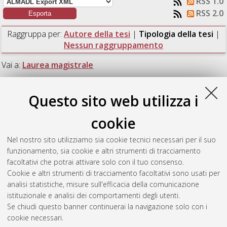
RSS 1.0
RSS 2.0
Raggruppa per:
Autore della tesi
|
Tipologia della tesi
|
Nessun raggruppamento
Vai a:
Laurea magistrale
Numero di documenti:
1
.
Questo sito web utilizza i
Laurea magistrale
cookie
Nel nostro sito utilizziamo sia cookie tecnici necessari per il suo
Montanari, Luca
(2017)
Surface Plasmon Induced
funzionamento, sia cookie e altri strumenti di tracciamento
Luminescence as a Tool for Study of the Ageing of Polymeric
facoltativi che potrai attivare solo con il tuo consenso.
Materials.
[Laurea magistrale], Università di Bologna, Corso di
Cookie e altri strumenti di tracciamento facoltativi sono usati per
Studio in
Ingegneria energetica [LM-DM270]
analisi statistiche, misure sull'efficacia della comunicazione
istituzionale e analisi dei comportamenti degli utenti.
Questa lista e' stata generata il
Fri Aug 7 08:37:15 2026 CEST
.
Se chiudi questo banner continuerai la navigazione solo con i
cookie necessari.