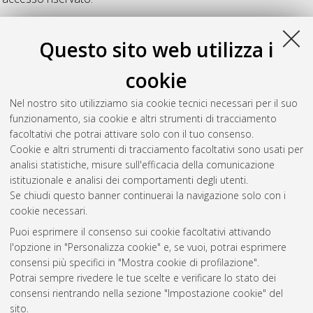
R
Questo sito web utilizza i
cookie
Russo, Noemi
(2015)
Traduzione e autotraduzione nella
letteratura contemporanea bulgara: "Krav ot Kartica" di
Nel nostro sito utilizziamo sia cookie tecnici necessari per il suo
Zdravka Evtimova.
[Laurea], Università di Bologna, Corso di
funzionamento, sia cookie e altri strumenti di tracciamento
Studio in
Mediazione linguistica interculturale [L-DM270] -
facoltativi che potrai attivare solo con il tuo consenso.
Forli'
Cookie e altri strumenti di tracciamento facoltativi sono usati per
analisi statistiche, misure sull'efficacia della comunicazione
Questa lista e' stata generata il
Thu Aug 6 09:58:20 2026
istituzionale e analisi dei comportamenti degli utenti.
CEST
.
Se chiudi questo banner continuerai la navigazione solo con i
cookie necessari.
Puoi esprimere il consenso sui cookie facoltativi attivando
Atom
l'opzione in "Personalizza cookie" e, se vuoi, potrai esprimere
Rss 1.0
consensi più specifici in "Mostra cookie di profilazione".
Potrai sempre rivedere le tue scelte e verificare lo stato dei
Rss 2.0
consensi rientrando nella sezione "Impostazione cookie" del
sito.