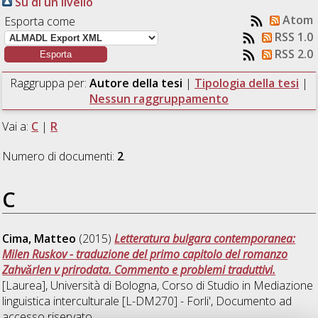
Su di un livello
Atom
Esporta come
RSS 1.0
RSS 2.0
Raggruppa per:
Autore della tesi
|
Tipologia della tesi
|
Nessun raggruppamento
Vai a:
C
|
R
Numero di documenti:
2
.
C
Cima, Matteo
(2015)
Letteratura bulgara contemporanea:
Milen Ruskov - traduzione del primo capitolo del romanzo
Zahvǎrlen v prirodata. Commento e problemi traduttivi.
[Laurea], Università di Bologna, Corso di Studio in
Mediazione
linguistica interculturale [L-DM270] - Forli'
, Documento ad
accesso riservato.