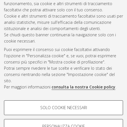
dinamica dei sistemi stellari.
[Laurea magistrale], Università di
funzionamento, sia cookie e altri strumenti di tracciamento
Bologna, Corso di Studio in
Astrofisica e cosmologia [LM-
facoltativi che potrai attivare solo con il tuo consenso.
DM270]
Cookie e altri strumenti di tracciamento facoltativi sono usati per
analisi statistiche, misure sull'efficacia della comunicazione
Questa lista e' stata generata il
Sat Aug 8 23:24:02 2026
istituzionale e analisi dei comportamenti degli utenti.
CEST
.
Se chiudi questo banner continuerai la navigazione solo con i
cookie necessari.
Puoi esprimere il consenso sui cookie facoltativi attivando
Atom
l'opzione in "Personalizza cookie" e, se vuoi, potrai esprimere
Rss 1.0
consensi più specifici in "Mostra cookie di profilazione".
Potrai sempre rivedere le tue scelte e verificare lo stato dei
Rss 2.0
consensi rientrando nella sezione "Impostazione cookie" del
sito.
Per maggiori informazioni
consulta la nostra Cookie policy
.
AMS Laurea
Servizio implementato e gestito da
AlmaDL
Impostazioni Cookie
COOKIE DI PROFILAZIONE -
SOLO COOKIE NECESSARI
Informativa sulla privacy
FACOLTATIVI
Condizioni d’uso del sito
Si tratta di cookie utilizzati per analizzare le caratteristiche della
navigazione degli utenti, creare profili in base al loro comportamento
PERSONALIZZA COOKIE