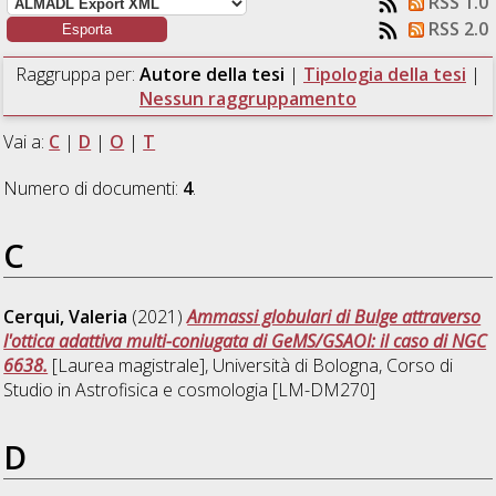
RSS 1.0
RSS 2.0
Raggruppa per:
Autore della tesi
|
Tipologia della tesi
|
Nessun raggruppamento
Vai a:
C
|
D
|
O
|
T
Numero di documenti:
4
.
C
Cerqui, Valeria
(2021)
Ammassi globulari di Bulge attraverso
l'ottica adattiva multi-coniugata di GeMS/GSAOI: il caso di NGC
6638.
[Laurea magistrale], Università di Bologna, Corso di
Studio in
Astrofisica e cosmologia [LM-DM270]
D