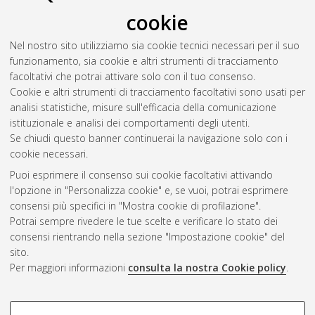
2020
(1)
2019
(3)
cookie
2018
(3)
Nel nostro sito utilizziamo sia cookie tecnici necessari per il suo
2017
(2)
funzionamento, sia cookie e altri strumenti di tracciamento
2015
(2)
facoltativi che potrai attivare solo con il tuo consenso.
2014
(1)
Cookie e altri strumenti di tracciamento facoltativi sono usati per
2013
(1)
analisi statistiche, misure sull'efficacia della comunicazione
2012
(2)
istituzionale e analisi dei comportamenti degli utenti.
2011
(1)
Se chiudi questo banner continuerai la navigazione solo con i
cookie necessari.
Puoi esprimere il consenso sui cookie facoltativi attivando
Atom
l'opzione in "Personalizza cookie" e, se vuoi, potrai esprimere
Rss 1.0
consensi più specifici in "Mostra cookie di profilazione".
Potrai sempre rivedere le tue scelte e verificare lo stato dei
Rss 2.0
consensi rientrando nella sezione "Impostazione cookie" del
sito.
Per maggiori informazioni
consulta la nostra Cookie policy
.
AMS Laurea
Servizio implementato e gestito da
AlmaDL
Impostazioni Cookie
COOKIE DI PROFILAZIONE -