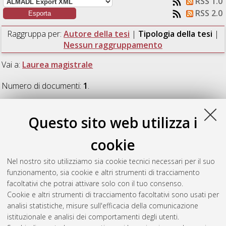
RSS 1.0
RSS 2.0
Raggruppa per:
Autore della tesi
|
Tipologia della tesi
|
Nessun raggruppamento
Vai a:
Laurea magistrale
Numero di documenti:
1
.
Laurea magistrale
Questo sito web utilizza i
cookie
Leardini, Giulia
(2017)
Variabilità stagionale dei flussi verticali
di metalli nel particolato dell'Adriatico Meridionale.
[Laurea
Nel nostro sito utilizziamo sia cookie tecnici necessari per il suo
magistrale], Università di Bologna, Corso di Studio in
Analisi e
funzionamento, sia cookie e altri strumenti di tracciamento
gestione dell'ambiente [LM-DM270] - Ravenna
, Documento
facoltativi che potrai attivare solo con il tuo consenso.
full-text non disponibile
Cookie e altri strumenti di tracciamento facoltativi sono usati per
analisi statistiche, misure sull'efficacia della comunicazione
Questa lista e' stata generata il
Sat Aug 8 19:40:53 2026
istituzionale e analisi dei comportamenti degli utenti.
CEST
.