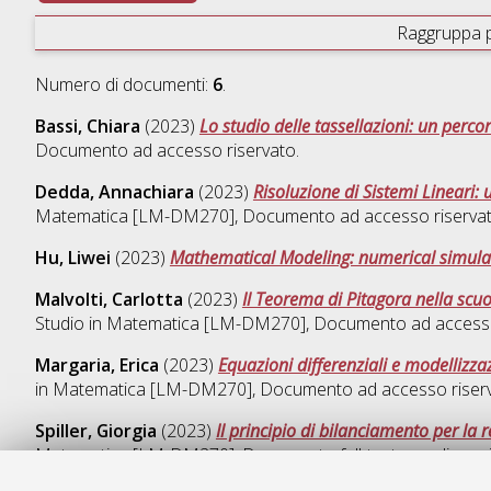
Raggruppa 
Numero di documenti:
6
.
Bassi, Chiara
(2023)
Lo studio delle tassellazioni: un perc
Documento ad accesso riservato.
Dedda, Annachiara
(2023)
Risoluzione di Sistemi Lineari:
Matematica [LM-DM270]
, Documento ad accesso riservat
Hu, Liwei
(2023)
Mathematical Modeling: numerical simulat
Malvolti, Carlotta
(2023)
Il Teorema di Pitagora nella scu
Studio in
Matematica [LM-DM270]
, Documento ad accesso
Margaria, Erica
(2023)
Equazioni differenziali e modellizza
in
Matematica [LM-DM270]
, Documento ad accesso riserv
Spiller, Giorgia
(2023)
Il principio di bilanciamento per la
Matematica [LM-DM270]
, Documento full-text non disponi