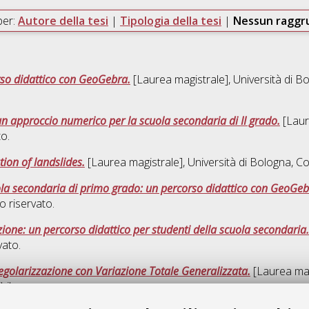
per:
Autore della tesi
|
Tipologia della tesi
|
Nessun ragg
orso didattico con GeoGebra.
[Laurea magistrale], Università di B
 un approccio numerico per la scuola secondaria di II grado.
[Laure
o.
ion of landslides.
[Laurea magistrale], Università di Bologna, Co
ola secondaria di primo grado: un percorso didattico con GeoGeb
 riservato.
zione: un percorso didattico per studenti della scuola secondaria.
ato.
 regolarizzazione con Variazione Totale Generalizzata.
[Laurea magi
bile