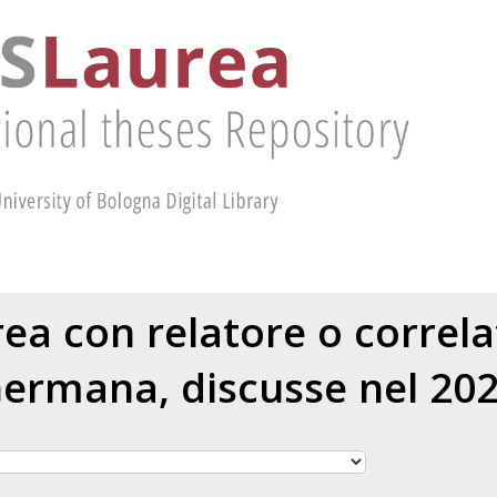
urea con relatore o correl
Germana
, discusse nel 20