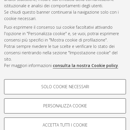
Questa lista e' stata generata il
Sun Aug 9 15:32:07 2026
istituzionale e analisi dei comportamenti degli utenti.
CEST
.
Se chiudi questo banner continuerai la navigazione solo con i
cookie necessari.
Puoi esprimere il consenso sui cookie facoltativi attivando
Atom
l'opzione in "Personalizza cookie" e, se vuoi, potrai esprimere
Rss 1.0
consensi più specifici in "Mostra cookie di profilazione".
Potrai sempre rivedere le tue scelte e verificare lo stato dei
Rss 2.0
consensi rientrando nella sezione "Impostazione cookie" del
sito.
Per maggiori informazioni
consulta la nostra Cookie policy
.
AMS Laurea
Servizio implementato e gestito da
AlmaDL
Impostazioni Cookie
COOKIE DI PROFILAZIONE -
SOLO COOKIE NECESSARI
Informativa sulla privacy
FACOLTATIVI
Condizioni d’uso del sito
Si tratta di cookie utilizzati per analizzare le caratteristiche della
navigazione degli utenti, creare profili in base al loro comportamento
PERSONALIZZA COOKIE
sul sito, per analisi di marketing.
Mostra cookie di profilazione
ACCETTA TUTTI I COOKIE
Google/Youtube Video