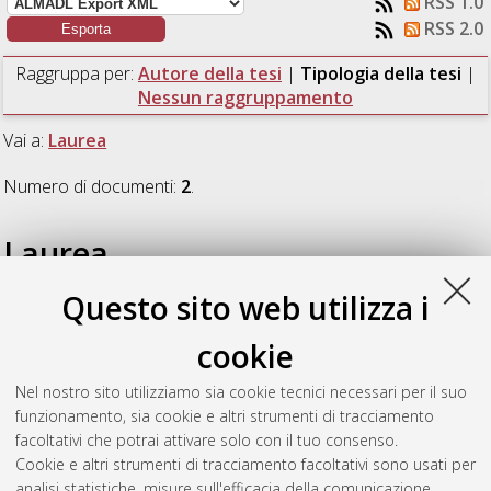
RSS 1.0
RSS 2.0
Raggruppa per:
Autore della tesi
|
Tipologia della tesi
|
Nessun raggruppamento
Vai a:
Laurea
Numero di documenti:
2
.
Laurea
Questo sito web utilizza i
Lorenzi, Roberta
(2015)
Basi ortonormali negli spazi di
Hilbert.
[Laurea], Università di Bologna, Corso di Studio in
cookie
Matematica [L-DM270]
Nel nostro sito utilizziamo sia cookie tecnici necessari per il suo
Perugini, Stefania
(2015)
Le funzioni circolari ed
funzionamento, sia cookie e altri strumenti di tracciamento
esponenziali.
[Laurea], Università di Bologna, Corso di Studio
facoltativi che potrai attivare solo con il tuo consenso.
in
Matematica [L-DM270]
Cookie e altri strumenti di tracciamento facoltativi sono usati per
analisi statistiche, misure sull'efficacia della comunicazione