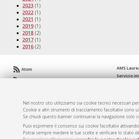
2023
(1)
2022
(1)
2021
(1)
2019
(1)
2018
(2)
2017
(1)
2016
(2)
AMS Laure
Atom
Servizio i
Rss 1.0
Impostazio
Rss 2.0
Informativa
Condizioni 
Nel nostro sito utilizziamo sia cookie tecnici necessari per
Cookie e altri strumenti di tracciamento facoltativi sono us
Se chiudi questo banner continuerai la navigazione solo c
© ALMA MATER STUDIORUM - Università d
Puoi esprimere il consenso sui cookie facoltativi attivando
Potrai sempre rivedere le tue scelte e verificare lo stato 