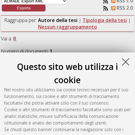
RSS 1.0
RSS 2.0
Raggruppa per:
Autore della tesi
|
Tipologia della tesi
|
Nessun raggruppamento
Vai a:
R
Numero di documenti:
1
.
Questo sito web utilizza i
R
cookie
Remediani, Valerio
(2018)
Data-driven Job Scheduling in
Nel nostro sito utilizziamo sia cookie tecnici necessari per il suo
Constraint Programming for HPC Systems.
[Laurea magistrale],
funzionamento, sia cookie e altri strumenti di tracciamento
Università di Bologna, Corso di Studio in
Informatica [LM-
facoltativi che potrai attivare solo con il tuo consenso.
DM270]
, Documento ad accesso riservato.
Cookie e altri strumenti di tracciamento facoltativi sono usati per
analisi statistiche, misure sull'efficacia della comunicazione
Questa lista e' stata generata il
Sat Aug 8 21:04:25 2026
istituzionale e analisi dei comportamenti degli utenti.
CEST
.
Se chiudi questo banner continuerai la navigazione solo con i