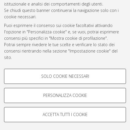
istituzionale e analisi dei comportamenti degli utenti.
Rss 1.0
Se chiudi questo banner continuerai la navigazione solo con i
Rss 2.0
cookie necessari.
Puoi esprimere il consenso sui cookie facoltativi attivando
l'opzione in "Personalizza cookie" e, se vuoi, potrai esprimere
AMS Laurea
consensi più specifici in "Mostra cookie di profilazione".
Servizio implementato e gestito da
AlmaDL
Potrai sempre rivedere le tue scelte e verificare lo stato dei
Impostazioni Cookie
consensi rientrando nella sezione "Impostazione cookie" del
Informativa sulla privacy
sito.
Condizioni d’uso del sito
Per maggiori informazioni
consulta la nostra Cookie policy
.
COOKIE DI PROFILAZIONE -
SOLO COOKIE NECESSARI
FACOLTATIVI
Si tratta di cookie utilizzati per analizzare le caratteristiche della
navigazione degli utenti, creare profili in base al loro comportamento
PERSONALIZZA COOKIE
© ALMA MATER STUDIORUM - Università di Bologna, 2007-2026.
sul sito, per analisi di marketing.
Mostra cookie di profilazione
ACCETTA TUTTI I COOKIE
Google/Youtube Video
COOKIE TECNICI - NECESSARI
Facebook