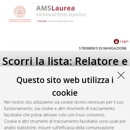
Login
STRUMENTI DI NAVIGAZIONE
Scorri la lista: Relatore e
Correlatore
Questo sito web utilizza i
Su di un livello
cookie
Seleziona un valore dall'elenco sottostante.
Nel nostro sito utilizziamo sia cookie tecnici necessari per il suo
2017
(1)
funzionamento, sia cookie e altri strumenti di tracciamento
facoltativi che potrai attivare solo con il tuo consenso.
Cookie e altri strumenti di tracciamento facoltativi sono usati per
Atom
analisi statistiche, misure sull'efficacia della comunicazione