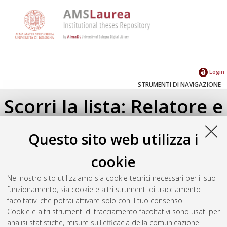
Login
STRUMENTI DI NAVIGAZIONE
Scorri la lista: Relatore e
Correlatore
Questo sito web utilizza i
Su di un livello
cookie
Seleziona un valore dall'elenco sottostante.
Nel nostro sito utilizziamo sia cookie tecnici necessari per il suo
2012
(1)
funzionamento, sia cookie e altri strumenti di tracciamento
facoltativi che potrai attivare solo con il tuo consenso.
Cookie e altri strumenti di tracciamento facoltativi sono usati per
Atom
analisi statistiche, misure sull'efficacia della comunicazione