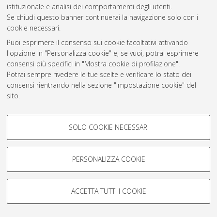
istituzionale e analisi dei comportamenti degli utenti.
Rss 1.0
Se chiudi questo banner continuerai la navigazione solo con i
Rss 2.0
cookie necessari.
Puoi esprimere il consenso sui cookie facoltativi attivando
l'opzione in "Personalizza cookie" e, se vuoi, potrai esprimere
AMS Laurea
consensi più specifici in "Mostra cookie di profilazione".
Servizio implementato e gestito da
AlmaDL
Potrai sempre rivedere le tue scelte e verificare lo stato dei
Impostazioni Cookie
consensi rientrando nella sezione "Impostazione cookie" del
Informativa sulla privacy
sito.
Condizioni d’uso del sito
Per maggiori informazioni
consulta la nostra Cookie policy
.
COOKIE DI PROFILAZIONE -
SOLO COOKIE NECESSARI
FACOLTATIVI
Si tratta di cookie utilizzati per analizzare le caratteristiche della
navigazione degli utenti, creare profili in base al loro comportamento
PERSONALIZZA COOKIE
© ALMA MATER STUDIORUM - Università di Bologna, 2007-2026.
sul sito, per analisi di marketing.
Mostra cookie di profilazione
ACCETTA TUTTI I COOKIE
Google/Youtube Video
COOKIE TECNICI - NECESSARI
Facebook