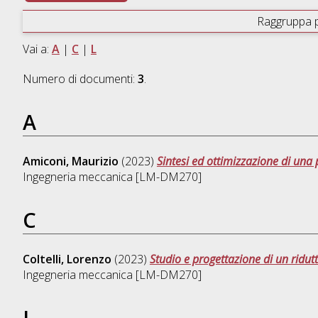
Raggruppa 
Vai a:
A
|
C
|
L
Numero di documenti:
3
.
A
Amiconi, Maurizio
(2023)
Sintesi ed ottimizzazione di una
Ingegneria meccanica [LM-DM270]
C
Coltelli, Lorenzo
(2023)
Studio e progettazione di un ridutto
Ingegneria meccanica [LM-DM270]
L