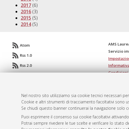
2017
(6)
2016
(3)
2015
(5)
2014
(5)
AMS Laure
Atom
Servizio i
Rss 1.0
Impostazio
Rss 2.0
Informativa
Condizioni 
Nel nostro sito utilizziamo sia cookie tecnici necessari per
© ALMA MATER STUDIORUM - Università d
Cookie e altri strumenti di tracciamento facoltativi sono us
Se chiudi questo banner continuerai la navigazione solo c
Puoi esprimere il consenso sui cookie facoltativi attivando
Potrai sempre rivedere le tue scelte e verificare lo stato 