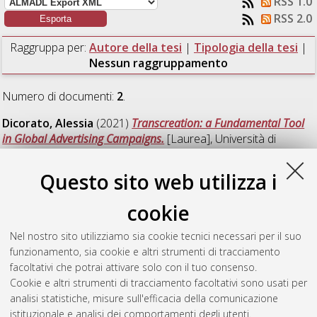
RSS 1.0
RSS 2.0
Raggruppa per:
Autore della tesi
|
Tipologia della tesi
|
Nessun raggruppamento
Numero di documenti:
2
.
Dicorato, Alessia
(2021)
Transcreation: a Fundamental Tool
in Global Advertising Campaigns.
[Laurea], Università di
Bologna, Corso di Studio in
Mediazione linguistica
interculturale [L-DM270] - Forli'
, Documento full-text non
Questo sito web utilizza i
disponibile
cookie
Marzocchi, Giulia
(2021)
Testimony and Transmission:
Proposed Translation of “Una Bambina in Fuga – Diari e lettere
Nel nostro sito utilizziamo sia cookie tecnici necessari per il suo
di un’ebrea mantovana al tempo della Shoah”.
[Laurea],
funzionamento, sia cookie e altri strumenti di tracciamento
Università di Bologna, Corso di Studio in
Mediazione
facoltativi che potrai attivare solo con il tuo consenso.
linguistica interculturale [L-DM270] - Forli'
Cookie e altri strumenti di tracciamento facoltativi sono usati per
analisi statistiche, misure sull'efficacia della comunicazione
Questa lista e' stata generata il
Mon Aug 10 01:37:53 2026
istituzionale e analisi dei comportamenti degli utenti.