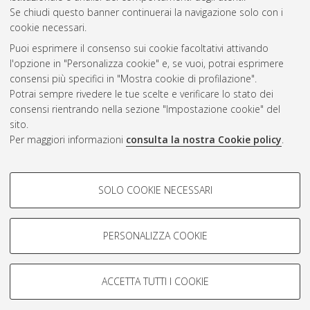
CEST
.
Se chiudi questo banner continuerai la navigazione solo con i
cookie necessari.
Puoi esprimere il consenso sui cookie facoltativi attivando
Atom
l'opzione in "Personalizza cookie" e, se vuoi, potrai esprimere
Rss 1.0
consensi più specifici in "Mostra cookie di profilazione".
Potrai sempre rivedere le tue scelte e verificare lo stato dei
Rss 2.0
consensi rientrando nella sezione "Impostazione cookie" del
sito.
Per maggiori informazioni
consulta la nostra Cookie policy
.
AMS Laurea
Servizio implementato e gestito da
AlmaDL
Impostazioni Cookie
COOKIE DI PROFILAZIONE -
SOLO COOKIE NECESSARI
Informativa sulla privacy
FACOLTATIVI
Condizioni d’uso del sito
Si tratta di cookie utilizzati per analizzare le caratteristiche della
navigazione degli utenti, creare profili in base al loro comportamento
PERSONALIZZA COOKIE
sul sito, per analisi di marketing.
Mostra cookie di profilazione
ACCETTA TUTTI I COOKIE
Google/Youtube Video
© ALMA MATER STUDIORUM - Università di Bologna, 2007-2026.
COOKIE TECNICI - NECESSARI