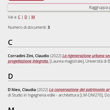
Raggruppa 
Vai a:
C
|
D
|
M
Numero di documenti:
3
.
C
Corradini Zini, Claudio
(2022)
La rigenerazione urbana seco
progettazione integrata.
[Laurea magistrale], Università di 
D
D'Aleo, Claudia
(2022)
La conservazione del patrimonio arc
di Studio in
Ingegneria edile - architettura [LM-DM270]
, Do
M