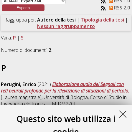
RSS 1.0
RSS 2.0
Raggruppa per:
Autore della tesi
|
Tipologia della tesi
|
Nessun raggruppamento
Vai a:
P
|
S
Numero di documenti:
2
.
P
Perugini, Enrico
(2021)
Elaborazione audio dei Segnali con
reti neurali profonde per la rilevazione di situazioni di pericolo.
[Laurea magistrale], Università di Bologna, Corso di Studio in
Ingegneria elettronica [LM-DM270]
Questo sito web utilizza i
S
cookie