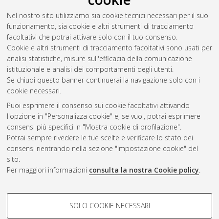
Sirousi, Sorena
(2021)
Distributed Digital Beamforming
Nel nostro sito utilizziamo sia cookie tecnici necessari per il suo
Techniques in Satellite Networks.
[Laurea magistrale],
funzionamento, sia cookie e altri strumenti di tracciamento
Università di Bologna, Corso di Studio in
Telecommunications
facoltativi che potrai attivare solo con il tuo consenso.
engineering [LM-DM270]
, Documento full-text non disponibile
Cookie e altri strumenti di tracciamento facoltativi sono usati per
analisi statistiche, misure sull'efficacia della comunicazione
Questa lista e' stata generata il
Sun Aug 9 09:13:35 2026
istituzionale e analisi dei comportamenti degli utenti.
CEST
.
Se chiudi questo banner continuerai la navigazione solo con i
cookie necessari.
Puoi esprimere il consenso sui cookie facoltativi attivando
Atom
l'opzione in "Personalizza cookie" e, se vuoi, potrai esprimere
Rss 1.0
consensi più specifici in "Mostra cookie di profilazione".
Potrai sempre rivedere le tue scelte e verificare lo stato dei
Rss 2.0
consensi rientrando nella sezione "Impostazione cookie" del
sito.
Per maggiori informazioni
consulta la nostra Cookie policy
.
AMS Laurea
Servizio implementato e gestito da
AlmaDL
Impostazioni Cookie
COOKIE DI PROFILAZIONE -
SOLO COOKIE NECESSARI
Informativa sulla privacy
FACOLTATIVI
Condizioni d’uso del sito