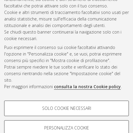
Ingegneria biomedica [LM-DM270] - Cesena
, Documento full-
facoltativi che potrai attivare solo con il tuo consenso.
text non disponibile
Cookie e altri strumenti di tracciamento facoltativi sono usati per
analisi statistiche, misure sull'efficacia della comunicazione
Questa lista e' stata generata il
Sun Aug 9 11:30:05 2026
istituzionale e analisi dei comportamenti degli utenti.
CEST
.
Se chiudi questo banner continuerai la navigazione solo con i
cookie necessari.
Puoi esprimere il consenso sui cookie facoltativi attivando
Atom
l'opzione in "Personalizza cookie" e, se vuoi, potrai esprimere
Rss 1.0
consensi più specifici in "Mostra cookie di profilazione".
Potrai sempre rivedere le tue scelte e verificare lo stato dei
Rss 2.0
consensi rientrando nella sezione "Impostazione cookie" del
sito.
Per maggiori informazioni
consulta la nostra Cookie policy
.
AMS Laurea
Servizio implementato e gestito da
AlmaDL
Impostazioni Cookie
COOKIE DI PROFILAZIONE -
SOLO COOKIE NECESSARI
Informativa sulla privacy
FACOLTATIVI
Condizioni d’uso del sito
Si tratta di cookie utilizzati per analizzare le caratteristiche della
navigazione degli utenti, creare profili in base al loro comportamento
PERSONALIZZA COOKIE
sul sito, per analisi di marketing.