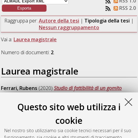
RSS 1.0
RSS 2.0
Raggruppa per:
Autore della tesi
|
Tipologia della tesi
|
Nessun raggruppamento
Vai a:
Laurea magistrale
Numero di documenti:
2
.
Laurea magistrale
Ferrari, Rubens
(2020)
Studio di fattibilità di un gomito
protesico attivo a struttura mono-assiale.
[Laurea magistrale],
Università di Bologna, Corso di Studio in
Ingegneria meccanica
Questo sito web utilizza i
[LM-DM270]
cookie
Zanchini, Lorenzo
(2020)
Sviluppo di un meccanismo di
irreversibilità del moto per articolazioni protesiche.
[Laurea
Nel nostro sito utilizziamo sia cookie tecnici necessari per il suo
magistrale], Università di Bologna, Corso di Studio in
funzionamento, sia cookie e altri strumenti di tracciamento