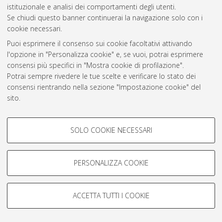
Atom
istituzionale e analisi dei comportamenti degli utenti.
Se chiudi questo banner continuerai la navigazione solo con i
Rss 1.0
cookie necessari.
Rss 2.0
Puoi esprimere il consenso sui cookie facoltativi attivando
l'opzione in "Personalizza cookie" e, se vuoi, potrai esprimere
consensi più specifici in "Mostra cookie di profilazione".
AMS Laurea
Potrai sempre rivedere le tue scelte e verificare lo stato dei
Servizio implementato e gestito da
AlmaDL
consensi rientrando nella sezione "Impostazione cookie" del
Impostazioni Cookie
sito.
Informativa sulla privacy
Per maggiori informazioni
consulta la nostra Cookie policy
.
Condizioni d’uso del sito
COOKIE DI PROFILAZIONE -
SOLO COOKIE NECESSARI
FACOLTATIVI
Si tratta di cookie utilizzati per analizzare le caratteristiche della
navigazione degli utenti, creare profili in base al loro comportamento
PERSONALIZZA COOKIE
sul sito, per analisi di marketing.
© ALMA MATER STUDIORUM - Università di Bologna, 2007-2026.
Mostra cookie di profilazione
ACCETTA TUTTI I COOKIE
Google/Youtube Video
COOKIE TECNICI - NECESSARI
Facebook