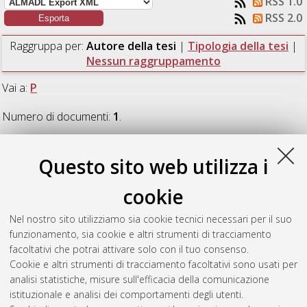
RSS 1.0
RSS 2.0
Raggruppa per:
Autore della tesi
|
Tipologia della tesi
|
Nessun raggruppamento
Vai a:
P
Numero di documenti:
1
.
P
Questo sito web utilizza i
cookie
Peruggio, Antonio
(2024)
Valutazione della connessione tra i
vulcani di fango a Nirano e Montegibbio integrando dati
Nel nostro sito utilizziamo sia cookie tecnici necessari per il suo
geologici e idrogeochimici.
[Laurea magistrale], Università di
funzionamento, sia cookie e altri strumenti di tracciamento
Bologna, Corso di Studio in
Analisi e gestione dell'ambiente
facoltativi che potrai attivare solo con il tuo consenso.
[LM-DM270] - Ravenna
, Documento full-text non disponibile
Cookie e altri strumenti di tracciamento facoltativi sono usati per
analisi statistiche, misure sull'efficacia della comunicazione
Questa lista e' stata generata il
Sun Aug 9 13:21:57 2026
istituzionale e analisi dei comportamenti degli utenti.
CEST
.