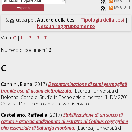
RSS 1.0
RSS 2.0
Raggruppa per:
Autore della tesi
|
Tipologia della tesi
|
Nessun raggruppamento
Vai a:
C
|
L
|
P
|
R
|
T
Numero di documenti:
6
.
C
Cannini, Elena
(2017)
Decontaminazione di semi germogliati
tramite uso di acqua elettrolizzata.
[Laurea], Università di
Bologna, Corso di Studio in
Tecnologie alimentari [L-DM270] -
Cesena
, Documento ad accesso riservato.
Castellano, Raffaella
(2017)
Stabilizzazione di un succo di
carota e arancia addizionato di estratto di Cotinus coggygria e
olio essenziale di Satureja montana.
[Laurea], Università di