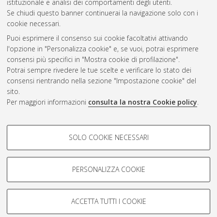
istituzionale e analisi dei comportamenti degli utenti.
Questa lista e' stata generata il
Fri Aug 7 12:43:05 2026 CEST
.
Se chiudi questo banner continuerai la navigazione solo con i
cookie necessari.
Puoi esprimere il consenso sui cookie facoltativi attivando
Atom
l'opzione in "Personalizza cookie" e, se vuoi, potrai esprimere
Rss 1.0
consensi più specifici in "Mostra cookie di profilazione".
Potrai sempre rivedere le tue scelte e verificare lo stato dei
Rss 2.0
consensi rientrando nella sezione "Impostazione cookie" del
sito.
Per maggiori informazioni
consulta la nostra Cookie policy
.
AMS Laurea
Servizio implementato e gestito da
AlmaDL
Impostazioni Cookie
COOKIE DI PROFILAZIONE -
SOLO COOKIE NECESSARI
Informativa sulla privacy
FACOLTATIVI
Condizioni d’uso del sito
Si tratta di cookie utilizzati per analizzare le caratteristiche della
navigazione degli utenti, creare profili in base al loro comportamento
PERSONALIZZA COOKIE
sul sito, per analisi di marketing.
Mostra cookie di profilazione
ACCETTA TUTTI I COOKIE
Google/Youtube Video
© ALMA MATER STUDIORUM - Università di Bologna, 2007-2026.
COOKIE TECNICI - NECESSARI