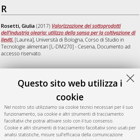
R
Rosetti, Giulia
(2017)
Valorizzazione dei sottoprodotti
dell'industria olearia: utilizzo della sansa per la coltivazione di
lieviti.
[Laurea], Università di Bologna, Corso di Studio in
Tecnologie alimentari [L-DM270] - Cesena
, Documento ad
accesso riservato.
T
Questo sito web utilizza i
Tarentini, Carlo
(2017)
Inattivazione termica di
cookie
Saccharomyces cerevisiae in sistema modello e bevande
commerciali: effetto di condizioni di processo e della presenza
Nel nostro sito utilizziamo sia cookie tecnici necessari per il suo
di olio essenziale di Satureja montana ed estratto di Cotinus
funzionamento, sia cookie e altri strumenti di tracciamento
coggygria.
[Laurea], Università di Bologna, Corso di Studio in
facoltativi che potrai attivare solo con il tuo consenso.
Tecnologie alimentari [L-DM270] - Cesena
, Documento ad
Cookie e altri strumenti di tracciamento facoltativi sono usati per
accesso riservato.
analisi statistiche, misure sull'efficacia della comunicazione