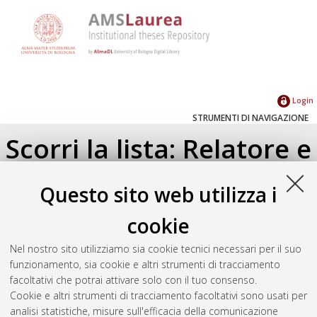
Login
STRUMENTI DI NAVIGAZIONE
Scorri la lista: Relatore e
Correlatore
Questo sito web utilizza i
Su di un livello
cookie
Seleziona un valore dall'elenco sottostante.
Nel nostro sito utilizziamo sia cookie tecnici necessari per il suo
2021
(1)
funzionamento, sia cookie e altri strumenti di tracciamento
facoltativi che potrai attivare solo con il tuo consenso.
Cookie e altri strumenti di tracciamento facoltativi sono usati per
Atom
analisi statistiche, misure sull'efficacia della comunicazione