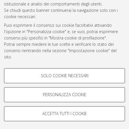
istituzionale e analisi dei comportamenti degli utenti.
Rss 1.0
Se chiudi questo banner continuerai la navigazione solo con i
Rss 2.0
cookie necessari.
Puoi esprimere il consenso sui cookie facoltativi attivando
l'opzione in "Personalizza cookie" e, se vuoi, potrai esprimere
AMS Laurea
consensi più specifici in "Mostra cookie di profilazione".
Servizio implementato e gestito da
AlmaDL
Potrai sempre rivedere le tue scelte e verificare lo stato dei
Impostazioni Cookie
consensi rientrando nella sezione "Impostazione cookie" del
Informativa sulla privacy
sito.
Condizioni d’uso del sito
Per maggiori informazioni
consulta la nostra Cookie policy
.
COOKIE DI PROFILAZIONE -
SOLO COOKIE NECESSARI
FACOLTATIVI
Si tratta di cookie utilizzati per analizzare le caratteristiche della
navigazione degli utenti, creare profili in base al loro comportamento
PERSONALIZZA COOKIE
© ALMA MATER STUDIORUM - Università di Bologna, 2007-2026.
sul sito, per analisi di marketing.
Mostra cookie di profilazione
ACCETTA TUTTI I COOKIE
Google/Youtube Video
COOKIE TECNICI - NECESSARI
Facebook