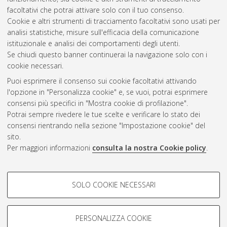
supporto della cittadinanza attiva per i nostri mari.
[Laurea
facoltativi che potrai attivare solo con il tuo consenso.
magistrale], Università di Bologna, Corso di Studio in
Cookie e altri strumenti di tracciamento facoltativi sono usati per
Informatica [LM-DM270]
, Documento full-text non disponibile
analisi statistiche, misure sull'efficacia della comunicazione
istituzionale e analisi dei comportamenti degli utenti.
Questa lista e' stata generata il
Fri Aug 7 13:05:52 2026 CEST
.
Se chiudi questo banner continuerai la navigazione solo con i
cookie necessari.
Puoi esprimere il consenso sui cookie facoltativi attivando
Atom
l'opzione in "Personalizza cookie" e, se vuoi, potrai esprimere
Rss 1.0
consensi più specifici in "Mostra cookie di profilazione".
Potrai sempre rivedere le tue scelte e verificare lo stato dei
Rss 2.0
consensi rientrando nella sezione "Impostazione cookie" del
sito.
Per maggiori informazioni
consulta la nostra Cookie policy
.
AMS Laurea
Servizio implementato e gestito da
AlmaDL
Impostazioni Cookie
COOKIE DI PROFILAZIONE -
SOLO COOKIE NECESSARI
Informativa sulla privacy
FACOLTATIVI
Condizioni d’uso del sito
Si tratta di cookie utilizzati per analizzare le caratteristiche della
navigazione degli utenti, creare profili in base al loro comportamento
PERSONALIZZA COOKIE
sul sito, per analisi di marketing.