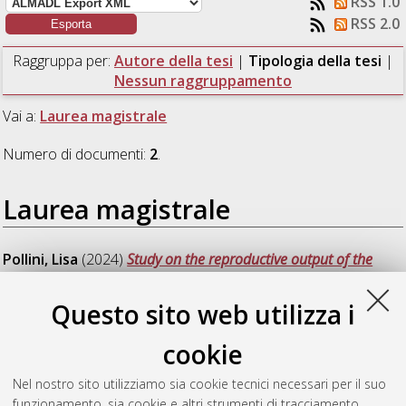
RSS 1.0
RSS 2.0
Raggruppa per:
Autore della tesi
|
Tipologia della tesi
|
Nessun raggruppamento
Vai a:
Laurea magistrale
Numero di documenti:
2
.
Laurea magistrale
Pollini, Lisa
(2024)
Study on the reproductive output of the
non-zooxanthellate colonial coral Astroides calycularis
(Scleractinia, Dendrophyllidae) naturally living at CO2 vents in
Questo sito web utilizza i
Ischia Island.
[Laurea magistrale], Università di Bologna, Corso
di Studio in
Biologia marina [LM-DM270] - Ravenna
,
cookie
Documento full-text non disponibile
Nel nostro sito utilizziamo sia cookie tecnici necessari per il suo
Tarsi, Davide
(2024)
Sea Sentinels: un'applicazione a
funzionamento, sia cookie e altri strumenti di tracciamento