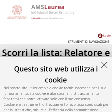
Login
STRUMENTI DI NAVIGAZIONE
Scorri la lista: Relatore e
Correlatore
Questo sito web utilizza i
Su di un livello
cookie
Seleziona un valore dall'elenco sottostante.
Nel nostro sito utilizziamo sia cookie tecnici necessari per il suo
2016
(1)
funzionamento, sia cookie e altri strumenti di tracciamento
facoltativi che potrai attivare solo con il tuo consenso.
Cookie e altri strumenti di tracciamento facoltativi sono usati per
Atom
analisi statistiche, misure sull'efficacia della comunicazione