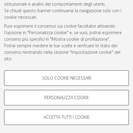
istituzionale e analisi dei comportamenti degli utenti.
Rss 1.0
Se chiudi questo banner continuerai la navigazione solo con i
Rss 2.0
cookie necessari.
Puoi esprimere il consenso sui cookie facoltativi attivando
l'opzione in "Personalizza cookie" e, se vuoi, potrai esprimere
AMS Laurea
consensi più specifici in "Mostra cookie di profilazione".
Servizio implementato e gestito da
AlmaDL
Potrai sempre rivedere le tue scelte e verificare lo stato dei
Impostazioni Cookie
consensi rientrando nella sezione "Impostazione cookie" del
Informativa sulla privacy
sito.
Condizioni d’uso del sito
Per maggiori informazioni
consulta la nostra Cookie policy
.
COOKIE DI PROFILAZIONE -
SOLO COOKIE NECESSARI
FACOLTATIVI
Si tratta di cookie utilizzati per analizzare le caratteristiche della
navigazione degli utenti, creare profili in base al loro comportamento
PERSONALIZZA COOKIE
© ALMA MATER STUDIORUM - Università di Bologna, 2007-2026.
sul sito, per analisi di marketing.
Mostra cookie di profilazione
ACCETTA TUTTI I COOKIE
Google/Youtube Video
COOKIE TECNICI - NECESSARI
Facebook