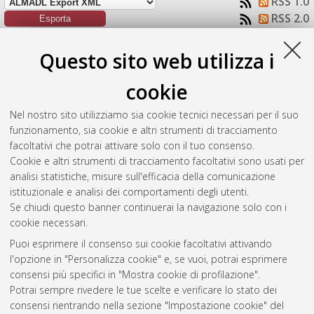
RSS 1.0
RSS 2.0
Raggruppa per:
Autore della tesi
|
Tipologia della tesi
|
Questo sito web utilizza i
Nessun raggruppamento
cookie
Numero di documenti:
1
.
Nel nostro sito utilizziamo sia cookie tecnici necessari per il suo
Di Gennaro, Sofia
(2020)
Quantum rotating black holes and
funzionamento, sia cookie e altri strumenti di tracciamento
extra dimensions.
[Laurea magistrale], Università di Bologna,
facoltativi che potrai attivare solo con il tuo consenso.
Corso di Studio in
Fisica [LM-DM270]
Cookie e altri strumenti di tracciamento facoltativi sono usati per
analisi statistiche, misure sull'efficacia della comunicazione
Questa lista e' stata generata il
Sat Aug 8 10:43:09 2026
istituzionale e analisi dei comportamenti degli utenti.
CEST
.
Se chiudi questo banner continuerai la navigazione solo con i
cookie necessari.
Puoi esprimere il consenso sui cookie facoltativi attivando
Atom
l'opzione in "Personalizza cookie" e, se vuoi, potrai esprimere
Rss 1.0
consensi più specifici in "Mostra cookie di profilazione".
Potrai sempre rivedere le tue scelte e verificare lo stato dei
Rss 2.0
consensi rientrando nella sezione "Impostazione cookie" del