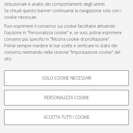
istituzionale e analisi dei comportamenti degli utenti.
Atom
Se chiudi questo banner continuerai la navigazione solo con i
cookie necessari.
Rss 1.0
Puoi esprimere il consenso sui cookie facoltativi attivando
Rss 2.0
l'opzione in "Personalizza cookie" e, se vuoi, potrai esprimere
consensi più specifici in "Mostra cookie di profilazione".
Potrai sempre rivedere le tue scelte e verificare lo stato dei
AMS Laurea
consensi rientrando nella sezione "Impostazione cookie" del
Servizio implementato e gestito da
AlmaDL
sito.
Impostazioni Cookie
Per maggiori informazioni
consulta la nostra Cookie policy
.
Informativa sulla privacy
COOKIE DI PROFILAZIONE -
Condizioni d’uso del sito
SOLO COOKIE NECESSARI
FACOLTATIVI
Si tratta di cookie utilizzati per analizzare le caratteristiche della
navigazione degli utenti, creare profili in base al loro comportamento
PERSONALIZZA COOKIE
sul sito, per analisi di marketing.
Mostra cookie di profilazione
© ALMA MATER STUDIORUM - Università di Bologna, 2007-2026.
ACCETTA TUTTI I COOKIE
Google/Youtube Video
COOKIE TECNICI - NECESSARI
Facebook